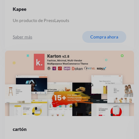
Kapee
Un producto de PressLayouts
Saber más
Compra ahora
cartón