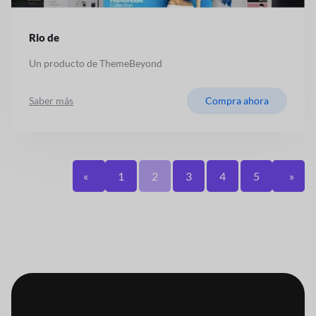
Rio de
Un producto de ThemeBeyond
Saber más
Compra ahora
«
1
2
3
4
5
»