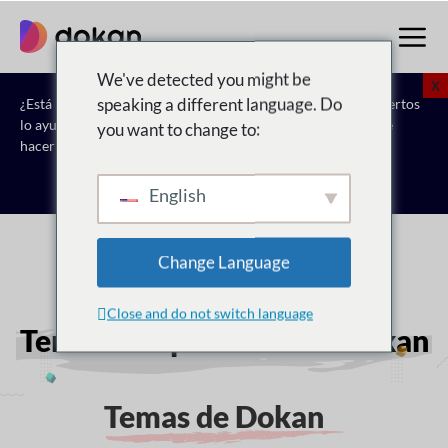
saltar
al
contenido
We've detected you might be
X
speaking a different language. Do
¿Está listo para dar el siguiente paso? Deje que nuestros expertos
lo ayuden. Reserve una reunión para
Vea cómo Dokan puede
you want to change to:
hacer realidad su visión del mercado.
Reserva una consulta gratuita
English
Change Language
Close and do not switch language
Temas compatibles con Dokan
Temas de Dokan