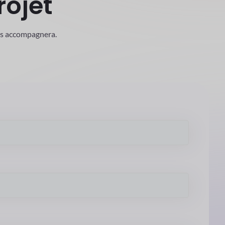
rojet
us accompagnera.