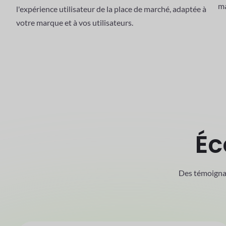
utilisateur
Ti
l'
Conception personnalisée de la boutique en ligne, du
ma
tableau de bord vendeur, du processus de paiement et de
ma
l'expérience utilisateur de la place de marché, adaptée à
votre marque et à vos utilisateurs.
Éc
Des témoignag