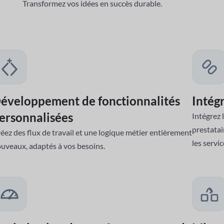
nous pouvons vou
avec une équipe qui allie expérience, innovation et intégrité pour
Transformez vos idées en succès durable.
éveloppement de fonctionnalités
Intégr
ersonnalisées
Intégrez 
prestatai
éez des flux de travail et une logique métier entièrement
les servi
uveaux, adaptés à vos besoins.