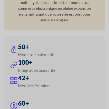
100+
Intégration puissante
42+
Modules Premium
60+
Soutien monétaire
120+
Prise en charge linguistique
5+
Méthodes d'expédition