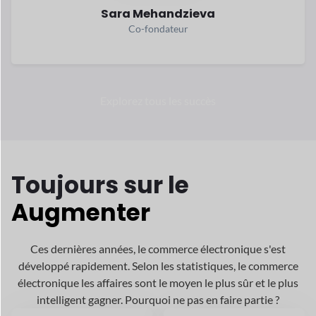
Toujours
sur le
Augmenter
Ces dernières années, le commerce électronique s'est
développé
rapidement. Selon les statistiques, le commerce
électronique
les affaires sont le moyen le plus sûr et le plus
intelligent
gagner. Pourquoi ne pas en faire partie ?
Environ 1 TP4T6,33
Plus de 2,79
billions dépensés
milliards de
personnes
en ligne
achat en 2024
a effectué un achat en