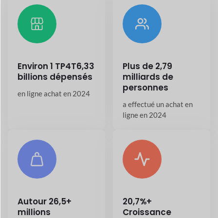
ligne en 2024
Autour
26,5+
20,7%+
millions
Croissance
annuelle
les magasins en ligne
existent aujourd'hui
dans l'industrie du
dans le monde entier
commerce électronique