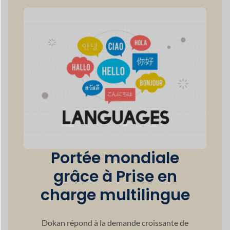
Portée mondiale
grâce à
Prise en
charge multilingue
Dokan répond à la demande croissante de
multilinguisme
dans le secteur mondial du
commerce électronique en pleine expansion
en garantissant
que votre site est prêt pour
plusieurs langues.
50+
Modes de paiement