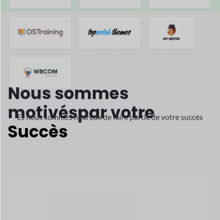
Melissa McGovern
Co-fondateur