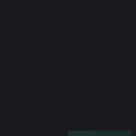
Publicité de produit
Expédition au tarif du tableau
Plus de 50 000 marchés
Se propage dans le
monde entier
Des milliers d'entrepreneurs à travers le monde ont choisi