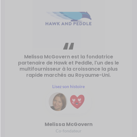
Un développeur de logiciels créé
JOSHI,
une place de marché où
les fournisseurs
vendent directement des produits
nutritifs
et des aliments sains aux
clients.
Lire son histoire
Bernd Payeur
Fondateur