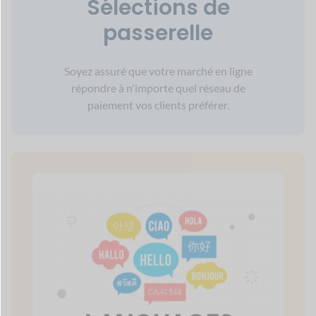
plusieurs langues.
50+
Modes de paiement
100+
Intégration puissante
42+
Modules Premium
60+
Soutien monétaire
120+