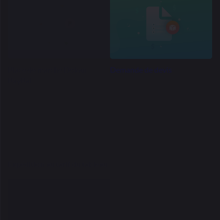
Dokan pour
construire leurs marchés. Pourquoi pas toi?
En vedette
Tous
Dans le
monde
Notre travail percutant a gagné le monde
reconnaissance
pour son excellence, acclamée
des quatre coins du monde.