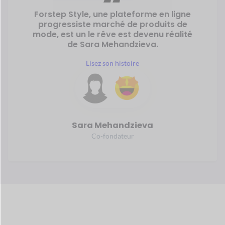
Environ 1 TP4T6,33
Plus de 2,79
billions dépensés
milliards de
personnes
en ligne
achat en 2024
a effectué un achat en
ligne en 2024
Autour
26,5+
20,7%+
millions
Croissance
annuelle
les magasins en ligne
existent aujourd'hui
dans l'industrie du