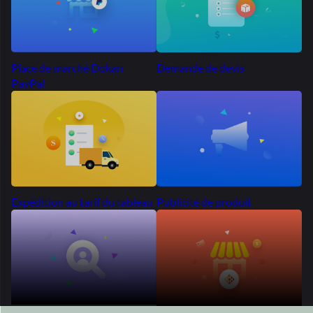
Publicité de produit
Expédition au tarif du tableau
Plus de 50 000 marchés
Se propage dans le
monde entier