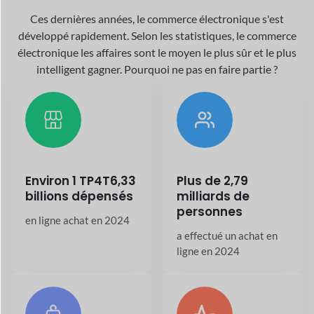
Environ 1 TP4T6,33
Plus de 2,79
billions dépensés
milliards de
personnes
en ligne
achat en 2024
a effectué un achat en
ligne en 2024
Autour
26,5+
20,7%+
millions
Croissance
annuelle
les magasins en ligne