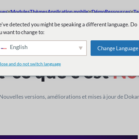
ques
Modules
Thèmes
Application mobile
Démo
Ressources
Ta
've detected you might be speaking a different language. Do
u want to change to:
Journal des modifications
English
Change Language
t-ce que c'est
No
lose and do not switch language
Nouvelles versions, améliorations et mises à jour de Doka