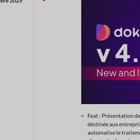
obre 2025
Feat : Présentation d
destinée aux entrepris
automatise le traitem