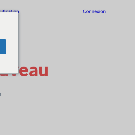
rification
Connexion
Commencer
uveau
n