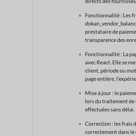
directs des fournisseu
Fonctionnalité : Les f
dokan_vendor_balance
prestataire de paieme
transparence des enr
Fonctionnalité : La p
avec React. Elle se me
client, période ou mot
page entière, l'expéri
Mise à jour : le paie
lors du traitement de
effectuées sans délai.
Correction : les frais
correctement dans le r