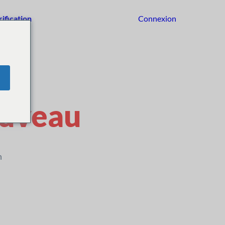
rification
Connexion
Commencer
uveau
n