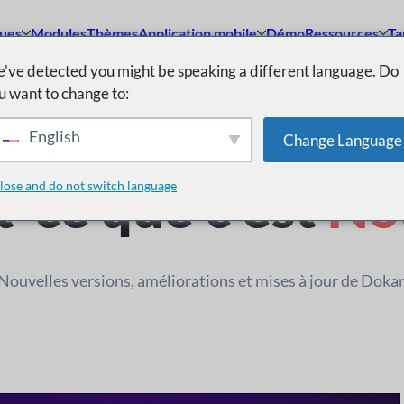
ques
Modules
Thèmes
Application mobile
Démo
Ressources
Ta
've detected you might be speaking a different language. Do
u want to change to:
Journal des modifications
English
Change Language
t-ce que c'est
No
lose and do not switch language
Nouvelles versions, améliorations et mises à jour de Doka