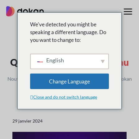
Aller
au
contenu
We've detected you might be
speaking a different language. Do
you want to change to:
Journal des modifications
Qu'est-ce que c'est
Nouveau
English
Nouvelles versions, améliorations et mises à jour de Dokan
Change Language
Close and do not switch language
29 janvier 2024