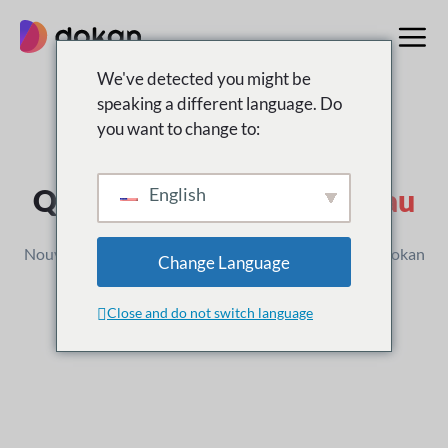
Aller
au
contenu
We've detected you might be
speaking a different language. Do
you want to change to:
Journal des modifications
Qu'est-ce que c'est
Nouveau
English
Nouvelles versions, améliorations et mises à jour de Dokan
Change Language
Close and do not switch language