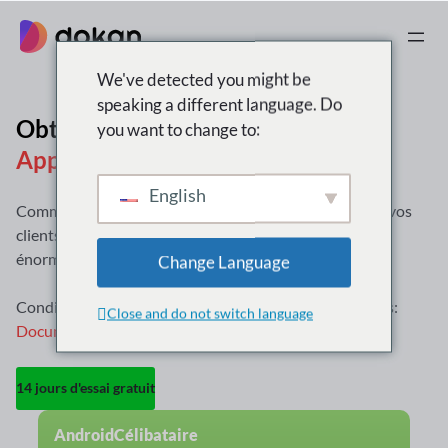
Aller
au
contenu
We've detected you might be
speaking a different language. Do
Obtenez votre place de marché
you want to change to:
Application prête !
English
Commencez avec Android ou iOS selon l'utilisation de vos
clients,
ou sélectionnez les deux et économisez
énormément !
Change Language
Condition préalable:
Multifournisseur Dokan
Exigences:
Close and do not switch language
Documentation
14 jours d'essai gratuit
Android
Célibataire