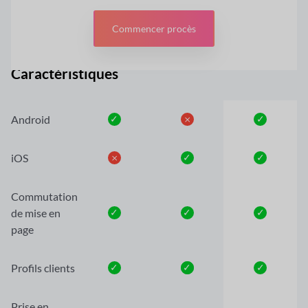
Commencer procès
Caractéristiques
Android
✓
𐄂
✓
iOS
𐄂
✓
✓
Commutation
de mise en
✓
✓
✓
page
Profils clients
✓
✓
✓
Prise en