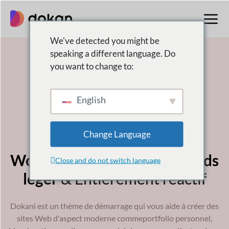
Aller
au
contenu
We've detected you might be
speaking a different language. Do
you want to change to:
English
Thème Dokani
Change Language
Un polyvalent
Thème
WordPress
C'est,
Gratuit,
Poids
Close and do not switch language
léger
& Entièrement réactif
Dokani est un thème de démarrage qui vous aide à créer des
sites Web d'aspect moderne comme
portfolio personnel,