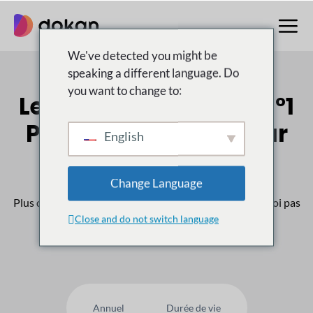
Aller
au
contenu
We've detected you might be
speaking a different language. Do
you want to change to:
Le multifournisseur n°1
Place de marché pour
English
WordPress
Change Language
Plus de
50,000
Les clients nous font confiance, pourquoi pas
Close and do not switch language
vous ?
Annuel
Durée de vie