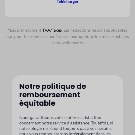
Télécharger
*
Les prix excluent
TVA/Taxes
. Les réductions ne sont applicables
que pour le premier achat.
Ne sera pas appliqué lors des prochains
renouvellements.
Notre politique de
remboursement
équitable
Nous garantissons votre entière satisfaction
concernant notre service d'assistance. Toutefois, si
notre plugin ne répond toujours pas à vos besoins,
nous vous rembourserons intégralement dans les