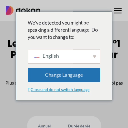
Aller
au
contenu
We've detected you might be
speaking a different language. Do
you want to change to:
Le multifournisseur n°1
Place de marché pour
English
WordPress
Change Language
Plus de
50,000
Les clients nous font confiance, pourquoi pas
Close and do not switch language
vous ?
Annuel
Durée de vie