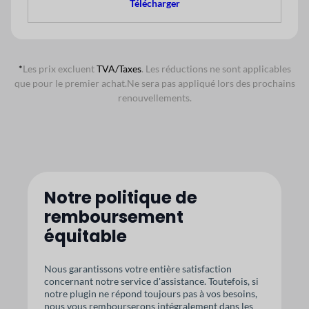
Télécharger
*
Les prix excluent
TVA/Taxes
. Les réductions ne sont applicables
que pour le premier achat.
Ne sera pas appliqué lors des prochains
renouvellements.
Notre politique de
remboursement
équitable
Nous garantissons votre entière satisfaction
concernant notre service d'assistance. Toutefois, si
notre plugin ne répond toujours pas à vos besoins,
nous vous rembourserons intégralement dans les