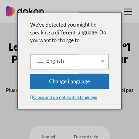
Aller
au
contenu
We've detected you might be
speaking a different language. Do
you want to change to:
Le multifournisseur n°1
Place de marché pour
English
WordPress
Change Language
Plus de
50,000
Les clients nous font confiance, pourquoi pas
Close and do not switch language
vous ?
Annuel
Durée de vie