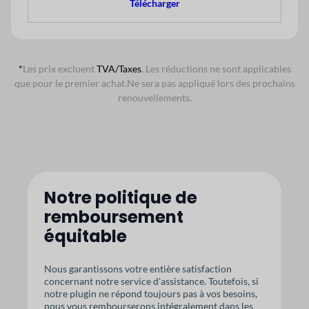
Télécharger
*
Les prix excluent
TVA/Taxes
. Les réductions ne sont applicables
que pour le premier achat.
Ne sera pas appliqué lors des prochains
renouvellements.
Notre politique de
remboursement
équitable
Nous garantissons votre entière satisfaction
concernant notre service d'assistance. Toutefois, si
notre plugin ne répond toujours pas à vos besoins,
nous vous rembourserons intégralement dans les