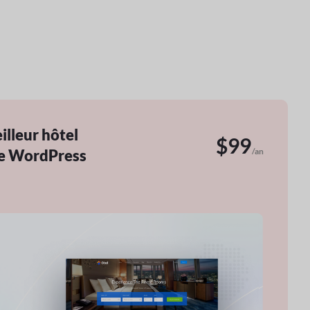
illeur hôtel
$99
/an
e WordPress