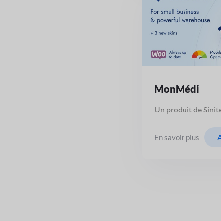
MonMédi
Un produit de Sinit
A
En savoir plus