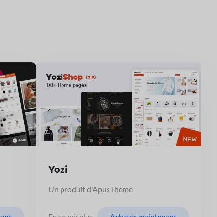
Yozi
Un produit d'ApusTheme
nant
Acheter maintenant
En savoir plus