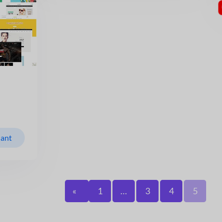
nant
«
1
…
3
4
5