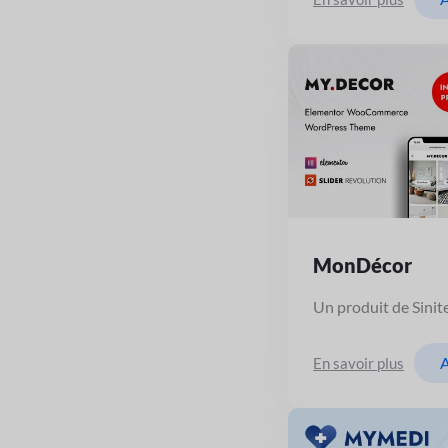
MonDécor
Un produit de Sinit
A
En savoir plus