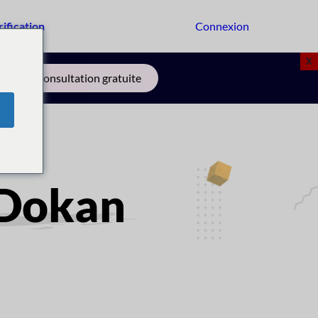
rification
Connexion
Commencer
X
vez une consultation gratuite
 Dokan