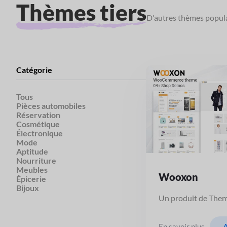
Thèmes tiers
D'autres thèmes popula
Catégorie
Tous
Pièces automobiles
Réservation
Cosmétique
Électronique
Mode
Aptitude
Nourriture
Meubles
Wooxon
Épicerie
Bijoux
Un produit de The
A
En savoir plus