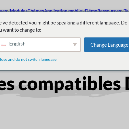
ques
Modules
Thèmes
Application mobile
Démo
Ressources
Ta
've detected you might be speaking a different language. Do
? Laissez nos experts vous aider. Prenez rendez-vous pour
u want to change to:
Réser
oncrétiser votre vision du marché.
English
Change Language
lose and do not switch language
s compatibles