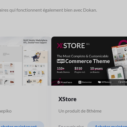
ires qui fonctionnent également bien avec Dokan.
XStore
mepiko
Un produit de 8thème
cheter maintenant
Acheter mainte
En savoir plus