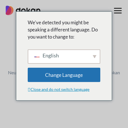
Zum
Inhalt
springen
We've detected you might be
speaking a different language. Do
you want to change to:
Änderungsprotokoll
Was ist
Neu
English
Neue Versionen, Verbesserungen und Updates für Dokan
Change Language
Close and do not switch language