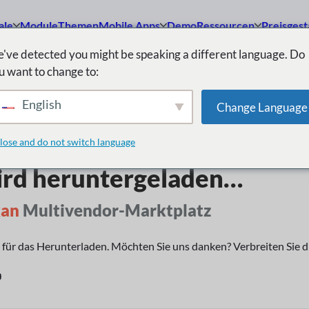
ale
Module
Themen
Mobile Apps
Demo
Ressourcen
Preisgest
've detected you might be speaking a different language. Do
u want to change to:
English
Change Language
lose and do not switch language
rd heruntergeladen…
an
Multivendor-Marktplatz
für das Herunterladen. Möchten Sie uns danken? Verbreiten Sie d
ook
ter
ouTube