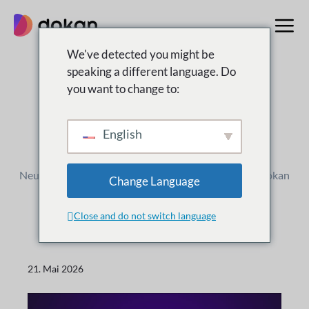
Zum
Inhalt
springen
We've detected you might be
speaking a different language. Do
you want to change to:
Änderungsprotokoll
Was ist
Neu
English
Neue Versionen, Verbesserungen und Updates für Dokan
Change Language
Close and do not switch language
21. Mai 2026