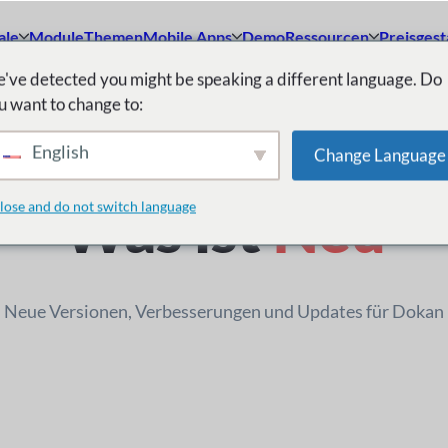
ale
Module
Themen
Mobile Apps
Demo
Ressourcen
Preisgest
've detected you might be speaking a different language. Do
u want to change to:
Änderungsprotokoll
English
Change Language
Was ist
Neu
lose and do not switch language
Neue Versionen, Verbesserungen und Updates für Dokan