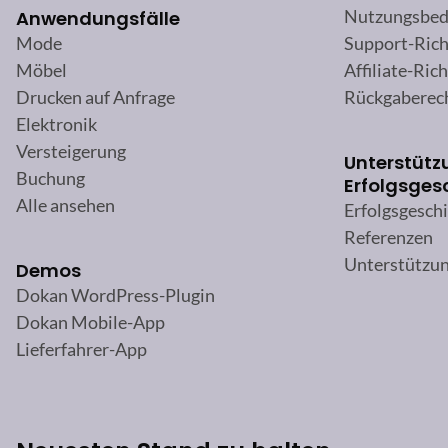
Nutzungsbed
Anwendungsfälle
Support-Rich
Mode
Affiliate-Rich
Möbel
Rückgaberec
Drucken auf Anfrage
Elektronik
Versteigerung
Unterstütz
Buchung
Erfolgsges
Alle ansehen
Erfolgsgesch
Referenzen
Unterstützu
Demos
Dokan WordPress-Plugin
Dokan Mobile-App
Lieferfahrer-App