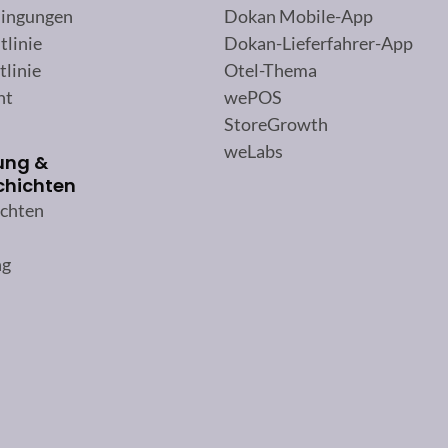
ingungen
Dokan Mobile-App
tlinie
Dokan-Lieferfahrer-App
tlinie
Otel-Thema
ht
wePOS
StoreGrowth
weLabs
ung &
chichten
ichten
ng