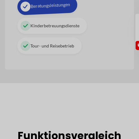
Beratungsleistungen
GU
Kinderbetreuungsdienste
Tour- und Reisebetrieb
Funktionsvergleich