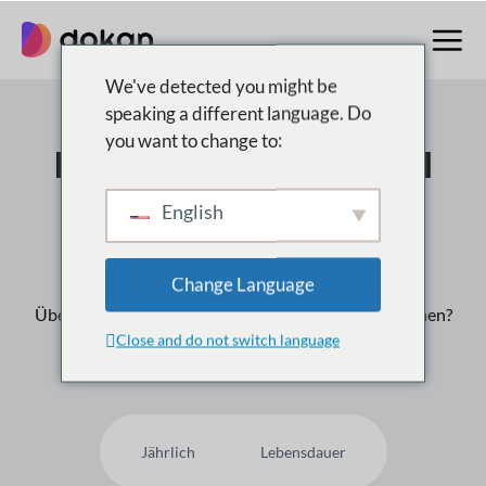
Zum
Inhalt
springen
We've detected you might be
speaking a different language. Do
you want to change to:
Der Multivendor Nr. 1
Marktplatz für
English
WordPress
Change Language
Über
50,000
Kunden vertrauen uns, warum nicht Ihnen?
Close and do not switch language
Jährlich
Lebensdauer