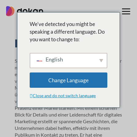
Zum
Inhalt
springen
We've detected you might be
speaking a different language. Do
Rabbir Shad
you want to change to:
English
Shad ist Content-Vermarkter, Autor und Redakteur
mit Fachwissen in SaaS, SEO, WordPress,
eCommerce und anderen Technologien. Er wurde
Change Language
von Marketsplash als Experte in der
Marktplatzbranche anerkannt. Shad erstellt
überzeugende Inhalte und Strategien, die SEO
Close and do not switch language
verbessern, den Verkehr steigern und die Online-
Präsenz einer Marke stärken. Mit einem scharfen
Blick für Details und einer Leidenschaft für digitales
Marketing erstellt er spannende Geschichten, die
Unternehmen dabei helfen, effektiv mit ihrem
Publikum in Kontakt zu treten. Er hat eine