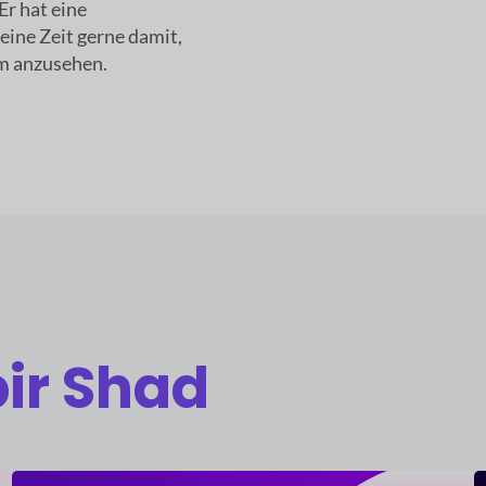
Er hat eine
eine Zeit gerne damit,
lm anzusehen.
ir Shad