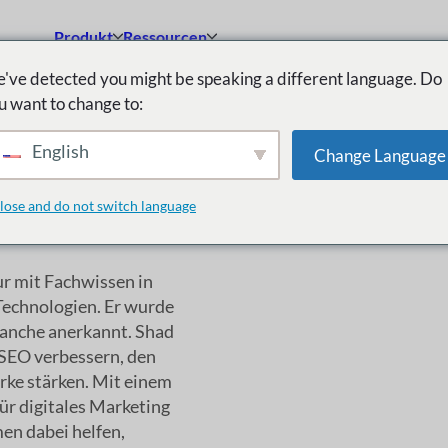
Produkt
Ressourcen
've detected you might be speaking a different language. Do
u want to change to:
English
Change Language
lose and do not switch language
r mit Fachwissen in
echnologien. Er wurde
ranche anerkannt. Shad
 SEO verbessern, den
rke stärken. Mit einem
für digitales Marketing
en dabei helfen,