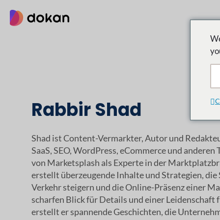
Zum
Inhalt
springen
We
yo
C
Rabbir Shad
Shad ist Content-Vermarkter, Autor und Redakteu
SaaS, SEO, WordPress, eCommerce und anderen T
von Marketsplash als Experte in der Marktplatzb
erstellt überzeugende Inhalte und Strategien, die
Verkehr steigern und die Online-Präsenz einer Ma
scharfen Blick für Details und einer Leidenschaft 
erstellt er spannende Geschichten, die Unternehm