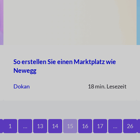
So erstellen Sie einen Marktplatz wie
Newegg
Dokan
18 min. Lesezeit
1
…
13
14
15
16
17
…
26