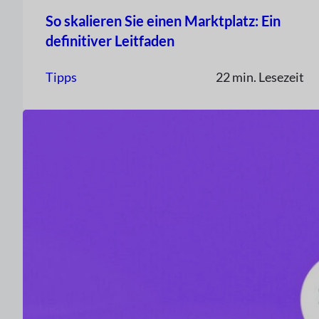
So skalieren Sie einen Marktplatz: Ein
definitiver Leitfaden
Tipps
22 min. Lesezeit