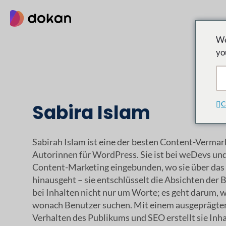
Zum
Inhalt
springen
We
yo
C
Sabira Islam
Sabirah Islam ist eine der besten Content-Verma
Autorinnen für WordPress. Sie ist bei weDevs und
Content-Marketing eingebunden, wo sie über das
hinausgeht – sie entschlüsselt die Absichten der B
bei Inhalten nicht nur um Worte; es geht darum, 
wonach Benutzer suchen. Mit einem ausgeprägten
Verhalten des Publikums und SEO erstellt sie Inhal