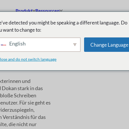
Produkt
Ressourcen
've detected you might be speaking a different language. Do
u want to change to:
English
Change Language
lose and do not switch language
rkterinnen und
 Dokan stark in das
 bloße Schreiben
enutzer. Für sie geht es
widerzuspiegeln,
 Verständnis für das
te, die nicht nur