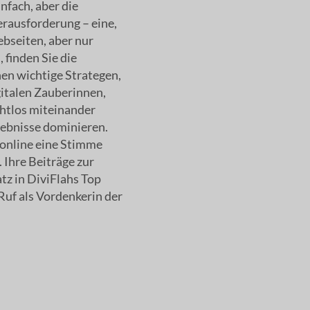
nfach, aber die
erausforderung – eine,
ebseiten, aber nur
 finden Sie die
hen wichtige Strategen,
gitalen Zauberinnen,
ahtlos miteinander
rgebnisse dominieren.
r online eine Stimme
 Ihre Beiträge zur
z in DiviFlahs Top
Ruf als Vordenkerin der