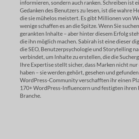
informieren, sondern auch ranken. Schreiben ist ei
Gedanken des Benutzers zu lesen, ist die wahre H
die sie mühelos meistert. Es gibt Millionen von W
wenige schaffen es an die Spitze. Wenn Sie suchen,
gerankten Inhalte – aber hinter diesem Erfolg ste
die ihn möglich machen. Sabirah ist eine dieser di
die SEO, Benutzerpsychologie und Storytelling n
verbindet, um Inhalte zu erstellen, die die Suche
Ihre Expertise stellt sicher, dass Marken nicht nu
haben – sie werden gehört, gesehen und gefunden.
WordPress-Community verschafften ihr einen Plat
170+ WordPress-Influencern und festigten ihren 
Branche.