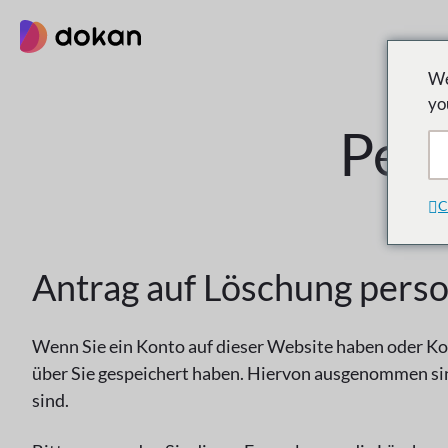
Zum
Inhalt
springen
We
yo
Pers
C
Antrag auf Löschung pers
Wenn Sie ein Konto auf dieser Website haben oder Ko
über Sie gespeichert haben. Hiervon ausgenommen sin
sind.