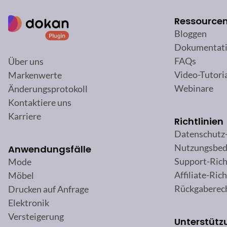
Ressource
Bloggen
Dokumentat
FAQs
Über uns
Video-Tutori
Markenwerte
Webinare
Änderungsprotokoll
Kontaktiere uns
Karriere
Richtlinien
Datenschutz
Nutzungsbed
Anwendungsfälle
Support-Rich
Mode
Affiliate-Rich
Möbel
Rückgaberec
Drucken auf Anfrage
Elektronik
Versteigerung
Unterstütz