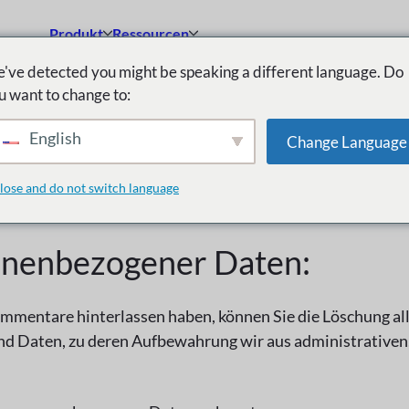
Produkt
Ressourcen
've detected you might be speaking a different language. Do
u want to change to:
önliche Daten lö
English
Change Language
lose and do not switch language
onenbezogener Daten:
mmentare hinterlassen haben, können Sie die Löschung al
d Daten, zu deren Aufbewahrung wir aus administrativen, 