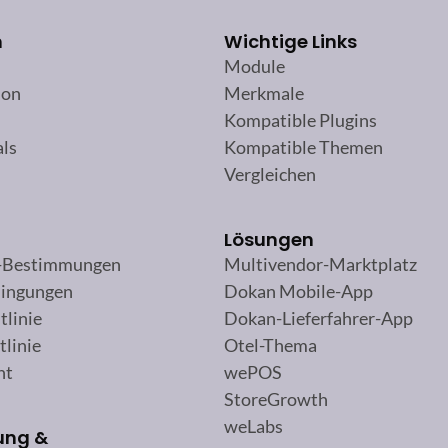
n
Wichtige Links
Module
ion
Merkmale
Kompatible Plugins
als
Kompatible Themen
Vergleichen
Lösungen
-Bestimmungen
Multivendor-Marktplatz
ingungen
Dokan Mobile-App
tlinie
Dokan-Lieferfahrer-App
tlinie
Otel-Thema
ht
wePOS
StoreGrowth
weLabs
ung &