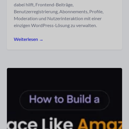
dabei hilft, Frontend-Beiträge,
Benutzerregistrierung, Abonnements, Profile,
Moderation und Nutzerinteraktion mit einer
einzigen WordPress-Lösung zu verwalten.
Weiterlesen →