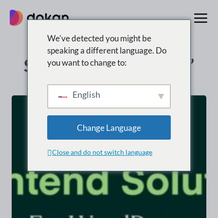
Zum
Inhalt
springen
We've detected you might be
speaking a different language. Do
Suchergebnisse für: “”
you want to change to:
English
Change Language
Close and do not switch language