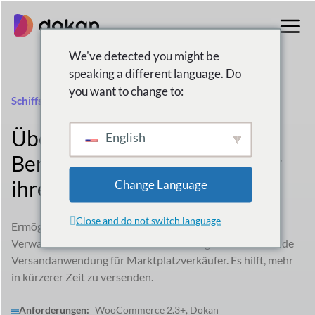
Zum
Inhalt
springen
We've detected you might be
speaking a different language. Do
you want to change to:
Schiffstation
Überlassen Sie Ihren
English
Benutzern die Kontrolle über
ihren Versand
Change Language
Close and do not switch language
Ermöglicht Benutzern das problemlose Importieren,
Verwalten und Versenden von Bestellungen. Eine führende
Versandanwendung für Marktplatzverkäufer. Es hilft, mehr
in kürzerer Zeit zu versenden.
Anforderungen:
WooCommerce 2.3+, Dokan