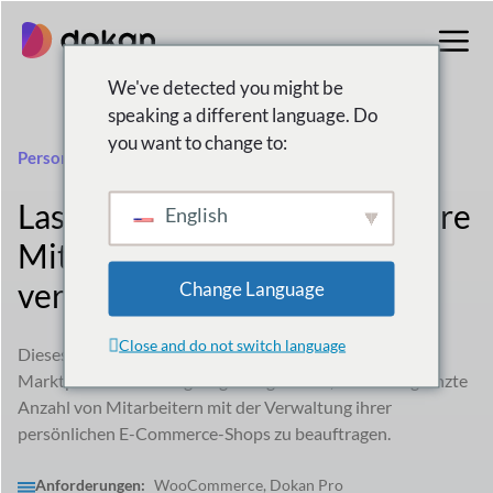
Zum
Inhalt
springen
We've detected you might be
speaking a different language. Do
you want to change to:
Personalleiter des Anbieters
Lassen Sie Ihre Lieferanten ihre
English
Mitarbeiter von unterwegs
verwalten
Change Language
Close and do not switch language
Dieses Modul bietet den Verkäufern Ihres Multivendor-
Marktplatzes die einzigartige Möglichkeit, eine unbegrenzte
Anzahl von Mitarbeitern mit der Verwaltung ihrer
persönlichen E-Commerce-Shops zu beauftragen.
Anforderungen:
WooCommerce, Dokan Pro