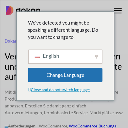
Zum
Inhalt
springen
We've detected you might be
speaking a different language. Do
you want to change to:
Dokan WooCommerce-Buchung
Verkaufen Sie Veranstaltungen
English
und andere buchbare Produkte
auf Ihrem Marktplatz
Change Language
Close and do not switch language
Mit diesem großartigen Modul können Anbieter buchbare
Produkte erstellen und Kunden ihre Buchungsaufträge
anpassen. Erstellen Sie damit ganz einfach
Autovermietungen, terminbasierte Service-Marktplätze usw.
Anforderungen:
WooCommerce,
WooCommerce-Buchungs-