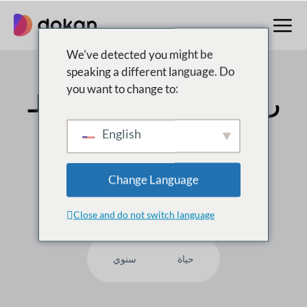
تخطى
إلى
المحتوى
We've detected you might be
speaking a different language. Do
you want to change to:
رقم 1 متعدد البائعين
سوق لـ
WordPress
English
على
50,000
العملاء يثقون بنا ، لماذا لست أنت؟
Change Language
Close and do not switch language
حياة
سنوي