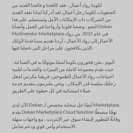
لكوننا رواد أعمال ، فقد كافحنا وعالجنا العديد من
الصعوبات لكوننا رجل أعمال. لقد أدركنا لماذا تفقد العديد
من الشركات ذات الإمكانات الأمل وتستسلم. على هذا
النحو ، وضعنا قلوبنا وأرواحنا في العمل وأنشأنا Dokan
Multivendor Marketplace في عام 2015. من رواد
الأعمال إلى رواد الأعمال ، أردنا تقديم مساعدتنا لأولئك
الذين يكافحون على مراحل التي ناضلنا فيها.
اليوم ، نحن فخورون بكوننا اسمًا موثوقًا به في الصناعة ،
حيث نقدم مجموعة كاملة من الميزات والخدمات لتلبية
احتياجات رواد الأعمال الطموحين. فريقنا مكرس لجعل
رحلتك سلسة قدر الإمكان ، ونحن ملتزمون بتقديم خدمة
عملاء استثنائية في كل خطوة على الطريق.
الآن لدى Dokan أيضًا حل سحابة مخصص لـ Marketplace.
يقدم Dokan Marketplace Cloud Solution نهجًا مبسطًا
وقابلًا للتطوير لإنشاء سوق عبر الإنترنت ، مع واجهات سهلة
الاستخدام وأمن قوي ودعم شامل.