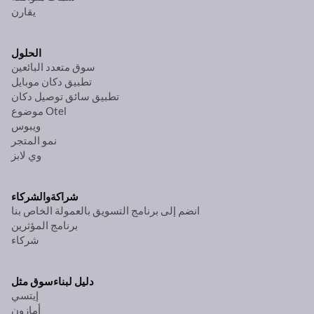
يقارن
الحلول
سوق متعدد البائعين
تطبيق دكان موبايل
تطبيق سائق توصيل دكان
موضوع Otel
ويبوس
نمو المتجر
وي لابز
شراكة
والشركاء
انضم إلى برنامج التسويق بالعمولة الخاص بنا
برنامج المؤثرين
شركاء
دليل لبناء
سوق مثل
إيتسي
أمازون