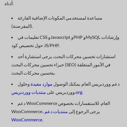
أدناه:
مساعدة لمستخدمي المكونات الإضافية الفارغة
(المقرصنة).
تعليمات في CSS وJavascript وPHP وMySQL وإرشادات
حول تخصيص كود JS/PHP.
استشارات تحسين محركات البحث. يرجى استشارة أحد
خبراء تحسين محركات البحث (SEO) في الأمور المتعلقة
بتحسين محركات البحث.
دعم ووردبريس العام. يمكنك الوصول
موارد مفيدة
وحلول
.
منتديات ووردبريس.org
ووردبريس على
دعم WooCommerce العام. للاستفسارات بخصوص
WooCommerce، يرجى الرجوع إلى
منتديات دعم
WooCommerce
.