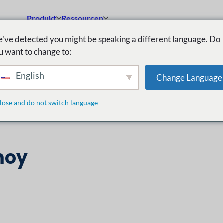
Produkt
Ressourcen
've detected you might be speaking a different language. Do
u want to change to:
English
Change Language
lose and do not switch language
moy