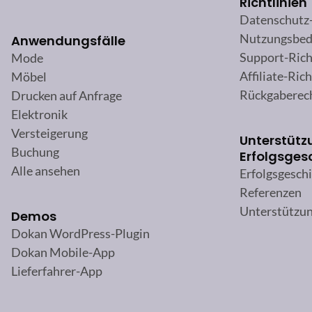
Richtlinien
Datenschutz
Nutzungsbed
Anwendungsfälle
Support-Rich
Mode
Affiliate-Rich
Möbel
Rückgaberec
Drucken auf Anfrage
Elektronik
Versteigerung
Unterstütz
Buchung
Erfolgsges
Alle ansehen
Erfolgsgesch
Referenzen
Unterstützu
Demos
Dokan WordPress-Plugin
Dokan Mobile-App
Lieferfahrer-App