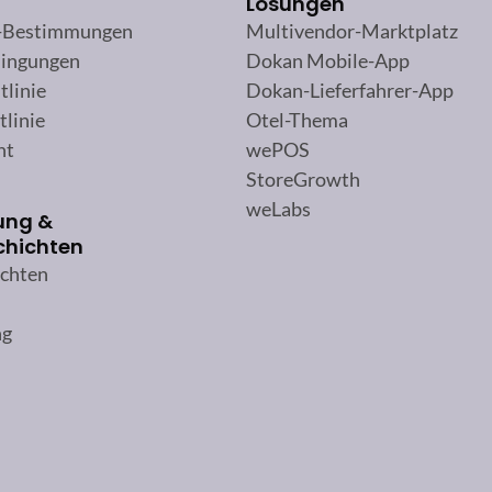
Lösungen
-Bestimmungen
Multivendor-Marktplatz
ingungen
Dokan Mobile-App
tlinie
Dokan-Lieferfahrer-App
tlinie
Otel-Thema
ht
wePOS
StoreGrowth
weLabs
ung &
chichten
ichten
ng