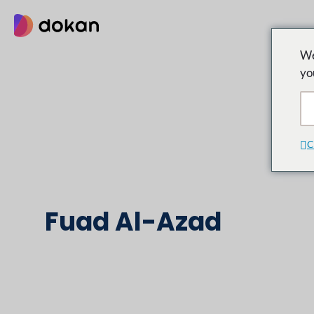
Zum
Inhalt
springen
We
yo
C
Fuad Al-Azad