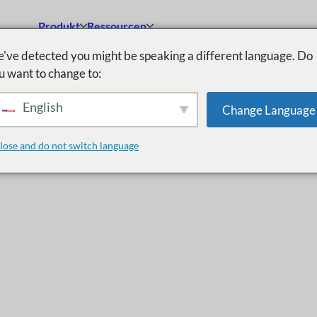
Produkt
Ressourcen
've detected you might be speaking a different language. Do
u want to change to:
English
Change Language
lose and do not switch language