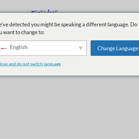
موارد
منتج
've detected you might be speaking a different language. Do
u want to change to:
English
Change Language
lose and do not switch language