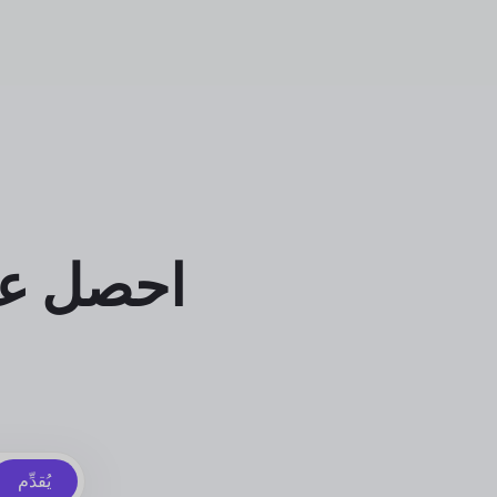
احصل عل
يُقدِّم