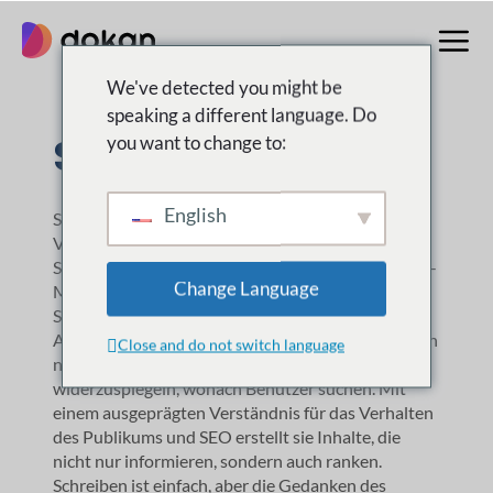
Zum
Inhalt
springen
We've detected you might be
speaking a different language. Do
Sabira Islam
you want to change to:
English
Sabirah Islam ist eine der besten Content-
Vermarkterinnen und Autorinnen für WordPress.
Sie ist bei weDevs und Dokan stark in das Content-
Change Language
Marketing eingebunden, wo sie über das bloße
Schreiben hinausgeht – sie entschlüsselt die
Absichten der Benutzer. Für sie geht es bei Inhalten
Close and do not switch language
nicht nur um Worte; es geht darum,
widerzuspiegeln, wonach Benutzer suchen. Mit
einem ausgeprägten Verständnis für das Verhalten
des Publikums und SEO erstellt sie Inhalte, die
nicht nur informieren, sondern auch ranken.
Schreiben ist einfach, aber die Gedanken des