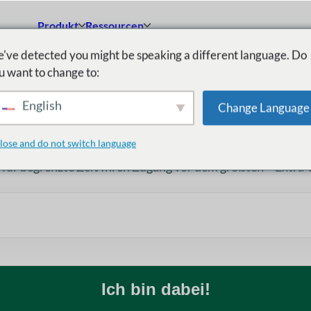
Produkt
Ressourcen
've detected you might be speaking a different language. Do
u want to change to:
English
Change Language
ch vor allen anderen be
lose and do not switch language
h für begrenzte Zeit Ihren Zugang vor dem größten + Extra-
Ich bin dabei!