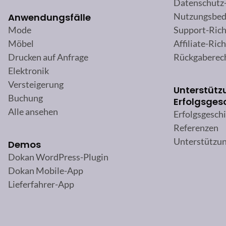
Datenschutz
Nutzungsbed
Anwendungsfälle
Support-Rich
Mode
Affiliate-Rich
Möbel
Rückgaberec
Drucken auf Anfrage
Elektronik
Versteigerung
Unterstütz
Buchung
Erfolgsges
Alle ansehen
Erfolgsgesch
Referenzen
Unterstützu
Demos
Dokan WordPress-Plugin
Dokan Mobile-App
Lieferfahrer-App