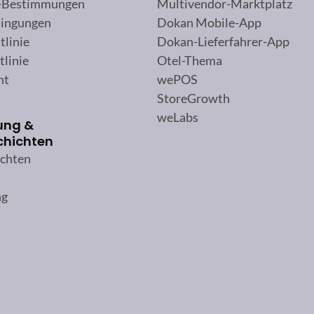
-Bestimmungen
Multivendor-Marktplatz
ingungen
Dokan Mobile-App
tlinie
Dokan-Lieferfahrer-App
tlinie
Otel-Thema
ht
wePOS
StoreGrowth
weLabs
ung &
chichten
ichten
ng