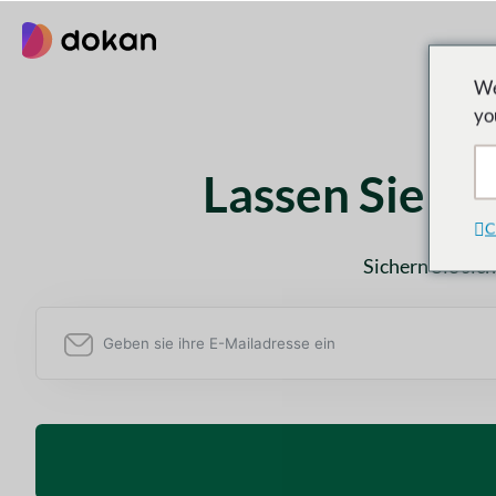
Zum
Inhalt
springen
We
yo
Lassen Sie si
C
Sichern Sie sic