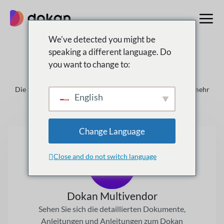
Zum
Inhalt
springen
We've detected you might be
speaking a different language. Do
you want to change to:
Dokumentation
Die Dokumentation, Wissensdatenbank, FAQ, Forum und mehr
English
Change Language
Close and do not switch language
Dokan Multivendor
Sehen Sie sich die detaillierten Dokumente,
Anleitungen und Anleitungen zum Dokan