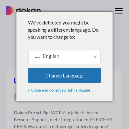
Zum
Inhalt
springen
We've detected you might be
speaking a different language. Do
Suchergebnisse für:
you want to change to:
“wordpress”
English
Change Language
Dokan gegen WCFM
Close and do not switch language
nazmul
28. März 2026
|
4 min. Lesezeit
Dokan Pro schlägt WCFM in jeder Hinsicht.
Besserer Support, mehr Integrationen, GLEICHER
PREIS. Warum sich mit weniger zufriedengeben?