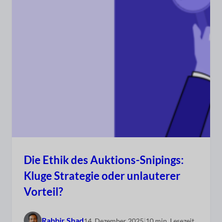
Die Ethik des Auktions-Snipings:
Kluge Strategie oder unlauterer
Vorteil?
Rabbir Shad
14. Dezember 2025
|
10 min. Lesezeit