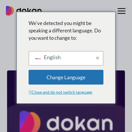
Zum
Inhalt
springen
We've detected you might be
speaking a different language. Do
Suchergebnisse für:
you want to change to:
“wordpress”
English
Change Language
Close and do not switch language