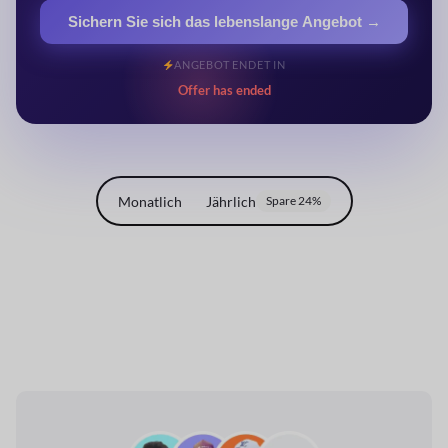
Sichern Sie sich das lebenslange Angebot →
ANGEBOT ENDET IN
Offer has ended
Monatlich
Jährlich
Spare 24%