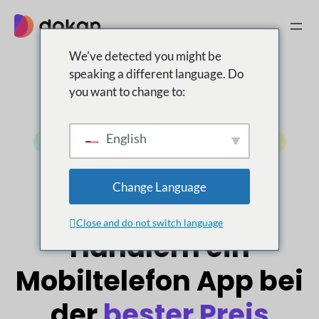
Zum
Inhalt
springen
We've detected you might be
speaking a different language. Do
you want to change to:
English
Erfordert Dokan Pro
Mit Ihrer Marke versehen
WooCommerce-Synchronisierung in Echtzeit
Change Language
Geben Sie den
Close and do not switch language
Händlern ein
Mobiltelefon
App bei
der
bester Preis