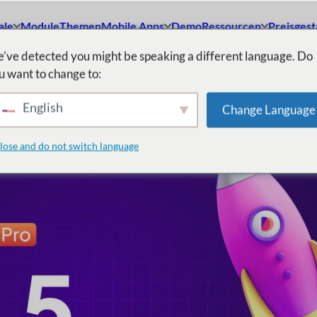
ale
Module
Themen
Mobile Apps
Demo
Ressourcen
Preisgest
've detected you might be speaking a different language. Do
u want to change to:
English
Change Language
lose and do not switch language