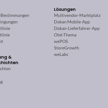
Lösungen
-Bestimmungen
Multivendor-Marktplatz
ingungen
Dokan Mobile-App
tlinie
Dokan-Lieferfahrer-App
tlinie
Otel-Thema
ht
wePOS
StoreGrowth
weLabs
ung &
chichten
ichten
ng