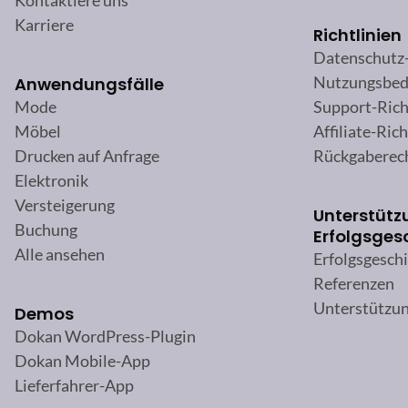
Kontaktiere uns
Karriere
Richtlinien
Datenschutz
Nutzungsbed
Anwendungsfälle
Support-Rich
Mode
Affiliate-Rich
Möbel
Rückgaberec
Drucken auf Anfrage
Elektronik
Versteigerung
Unterstütz
Buchung
Erfolgsges
Alle ansehen
Erfolgsgesch
Referenzen
Unterstützu
Demos
Dokan WordPress-Plugin
Dokan Mobile-App
Lieferfahrer-App