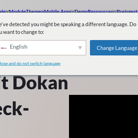
ale
Module
Themen
Mobile Apps
Demo
Ressourcen
Preisgest
've detected you might be speaking a different language. Do
u want to change to:
English
Change Language
lose and do not switch language
mit Dokan
ck-