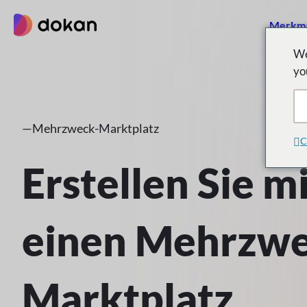
Zum
Merkm
Inhalt
springen
We
yo
—
Mehrzweck-Marktplatz
C
Erstellen Sie 
einen Mehrzwe
Marktplatz