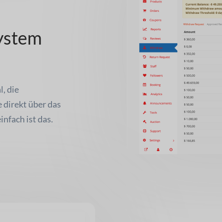
ystem
, die
 direkt über das
nfach ist das.