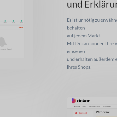
und Erkläru
Es ist unnötig zu erwähne
behalten
auf jedem Markt.
Mit Dokan können Ihre Ve
einsehen
und erhalten außerdem ei
ihres Shops.