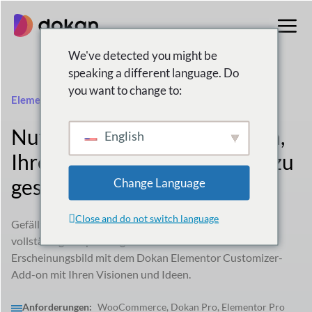
Zum
Inhalt
springen
We've detected you might be
speaking a different language. Do
you want to change to:
Elementor-Anpasser
Nutzen Sie die Möglichkeiten,
English
Ihren Marktplatz individuell zu
gestalten
Change Language
Close and do not switch language
Gefällt Ihnen das Standarddesign nicht? Erhalten Sie die
vollständige Anpassungskontrolle über das
Erscheinungsbild mit dem Dokan Elementor Customizer-
Add-on mit Ihren Visionen und Ideen.
Anforderungen:
WooCommerce, Dokan Pro, Elementor Pro