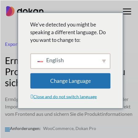
Zum
Inhalt
springen
We've detected you might be
speaking a different language. Do
you want to change to:
Export Import
Ermöglichen Sie Anbietern,
English
Produktdaten ganz einfach zu
sichern oder hochzuladen
Change Language
Close and do not switch language
Ermöglichen Sie Ihrem Anbieter den einfachen Export oder
Import seiner Produktdaten im .xml- und .csv-Format direkt
vom Frontend aus und sichern Sie die Produktinformationen
Anforderungen:
WooCommerce, Dokan Pro