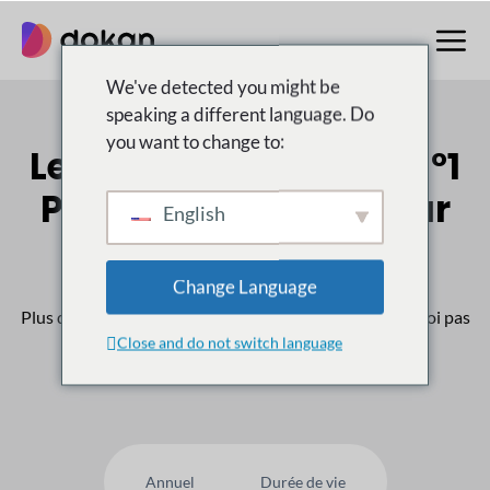
Aller
au
contenu
We've detected you might be
speaking a different language. Do
you want to change to:
Le multifournisseur n°1
Place de marché pour
English
WordPress
Change Language
Plus de
50,000
Les clients nous font confiance, pourquoi pas
Close and do not switch language
vous ?
Annuel
Durée de vie