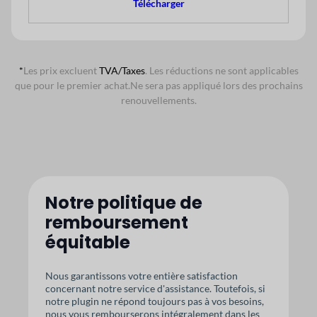
Télécharger
*
Les prix excluent
TVA/Taxes
. Les réductions ne sont applicables
que pour le premier achat.
Ne sera pas appliqué lors des prochains
renouvellements.
Notre politique de
remboursement
équitable
Nous garantissons votre entière satisfaction
concernant notre service d'assistance. Toutefois, si
notre plugin ne répond toujours pas à vos besoins,
nous vous rembourserons intégralement dans les