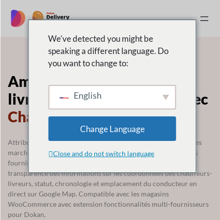
Aller
au
|
contenu
We've detected you might be
speaking a different language. Do
you want to change to:
Améliorez l'efficacité de la
livraison des commandes avec
English
Chauffeur-livreur Dokan
Change Language
Attribuez automatiquement des chauffeurs pour transporter les
marchandises des fournisseurs depuis
points de ramassage des
Close and do not switch language
fournisseurs directement aux portes des clients, avec
la
transparence des informations sur les coordonnées des chauffeurs-
livreurs,
statut, chronologie et emplacement du conducteur en
direct sur Google Map.
Compatible avec les magasins
WooCommerce avec extension
fonctionnalités multi-fournisseurs
pour Dokan.