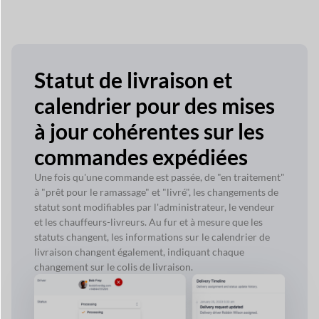
Statut de livraison et
calendrier pour des mises
à jour cohérentes sur les
commandes expédiées
Une fois qu'une commande est passée, de "en traitement"
à "prêt pour le ramassage" et "livré", les changements de
statut sont modifiables par l'administrateur, le vendeur
et les chauffeurs-livreurs. Au fur et à mesure que les
statuts changent, les informations sur le calendrier de
livraison changent également, indiquant chaque
changement sur le colis de livraison.