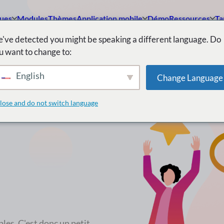
ques
Modules
Thèmes
Application mobile
Démo
Ressources
Ta
've detected you might be speaking a different language. Do
u want to change to:
English
Change Language
lose and do not switch language
les. C'est donc un petit