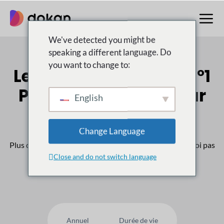
Aller
au
contenu
We've detected you might be
speaking a different language. Do
you want to change to:
Le multifournisseur n°1
Place de marché pour
English
WordPress
Change Language
Plus de
50,000
Les clients nous font confiance, pourquoi pas
Close and do not switch language
vous ?
Annuel
Durée de vie