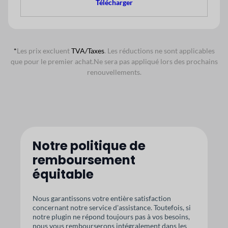
Télécharger
*
Les prix excluent
TVA/Taxes
. Les réductions ne sont applicables
que pour le premier achat.
Ne sera pas appliqué lors des prochains
renouvellements.
Notre politique de
remboursement
équitable
Nous garantissons votre entière satisfaction
concernant notre service d'assistance. Toutefois, si
notre plugin ne répond toujours pas à vos besoins,
nous vous rembourserons intégralement dans les