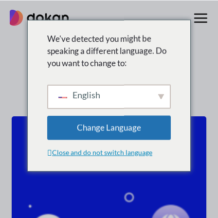
Zum
Inhalt
springen
We've detected you might be
speaking a different language. Do
Suchergebnisse für:
you want to change to:
“wordpress”
English
Change Language
Close and do not switch language