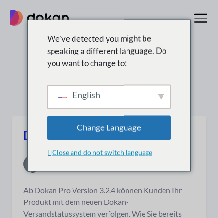
Zum
Inhalt
springen
We've detected you might be
speaking a different language. Do
Suchergebnisse für:
you want to change to:
“wordpress”
English
Change Language
Dokan-Versandstatus
Close and do not switch language
5. Mai 2021
|
19 min. Lesezeit
Ab Dokan Pro Version 3.2.4 können Kunden Ihr
Produkt mit dem neuen Dokan-
Versandstatussystem verfolgen. Wie Sie bereits